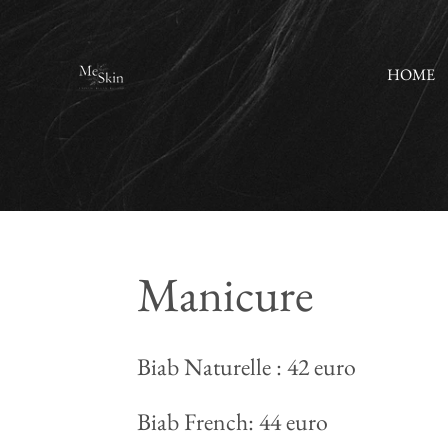
Ga
direct
HOME
naar
de
hoofdinhoud
Manicure
Biab Naturelle : 42 euro
Biab French: 44 euro